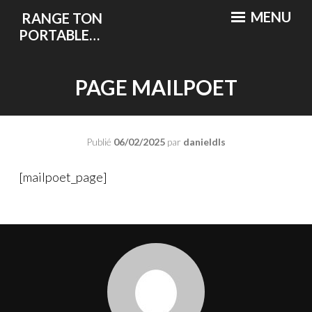
Accéder
MENU
RANGE TON
au
PORTABLE…
contenu
PAGE MAILPOET
Publié
06/02/2025
par
danieldls
[mailpoet_page]