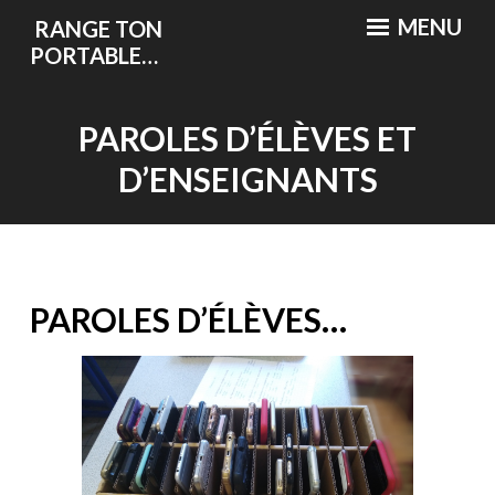
Accéder
MENU
RANGE TON
au
PORTABLE…
contenu
PAROLES D’ÉLÈVES ET
D’ENSEIGNANTS
PAROLES D’ÉLÈVES…